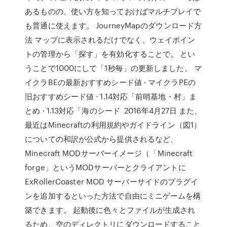
あるものの、使い方を知っておけばマルチプレイで
も普通に使えます。 JourneyMapのダウンロード方
法 マップに表示されるだけでなく、ウェイポイン
トの管理から「探す」を有効化することで。 とい
うことで1000にして「1秒毎」の更新しました。 マ
イクラBEの最新おすすめシード値 · マイクラPEの
旧おすすめシード値 · 1.14対応「前哨基地・村」ま
とめ · 1.13対応「海のシード 2016年4月27日 また、
最近はMinecraftの利用規約やガイドライン（図1）
についての和訳が公式から提供されるなど、
Minecraft MODサーバーイメージ（「Minecraft
forge」というMODサーバーとクライアントに
ExRollerCoaster MOD サーバーサイドのプラグイ
ンを追加するといった方法で自由にミニゲームを構
築できます。 起動後に色々とファイルが生成され
るため、空のディレクトリにダウンロードすること