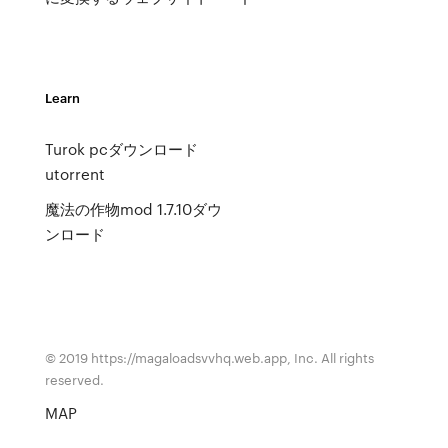
Learn
Turok pcダウンロード
utorrent
魔法の作物mod 1.7.10ダウ
ンロード
© 2019 https://magaloadsvvhq.web.app, Inc. All rights
reserved.
MAP